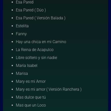
Esa Pared
Esa Pared ( Dúo )
Esa Pared ( Versión Balada )
Estelita
Fanny
Hay una chica en mi Camino
La Reina de Acapulco
Libre soltero y sin nadie
María Isabel
Marisa
Mary es mi Amor
Mary es mi amor ( Versión Ranchera )
Mas dulce que tú
Mas que un Loco