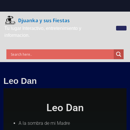
Tu lugar Interactivo, entretenimiento y
informacion.
Leo Dan
Leo Dan
A la sombra de mi Madre