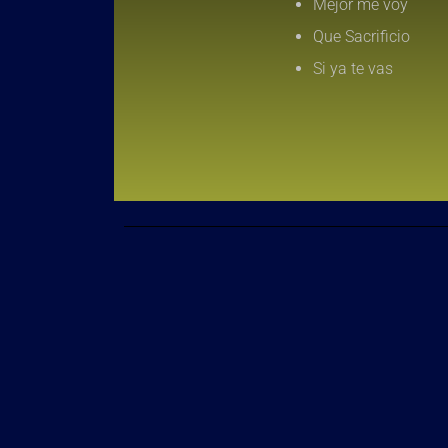
Mejor me voy
Que Sacrificio
Si ya te vas