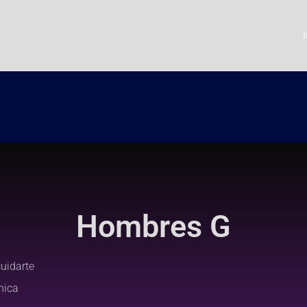
Hombres G
cuidarte
hica