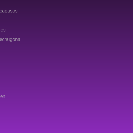
rcapasos
gos
Pechugona
ien