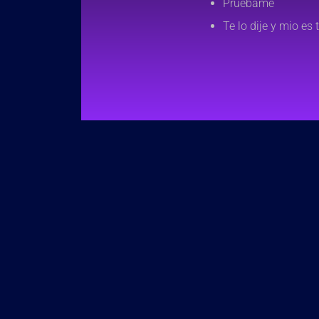
Pruebame
Te lo dije y mio es