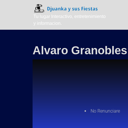
Tu lugar Interactivo, entretenimiento
y informacion.
Alvaro Granobles
No Renunciare